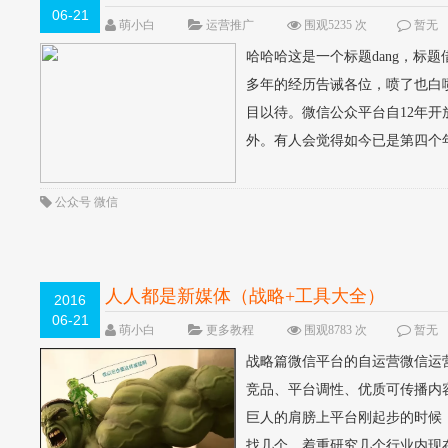
06-21
萌小白
运营推广
围观5235 次
暂无
哈哈哈这是一个标题dang，标
多年的经历告诫各位，喷了也白喷
目以待。微信公众平台自12年
外。有人会觉得如今已是第四个年
公众号
微信
人人都是新媒体（战略+工具大全）
2016
06-21
萌小白
更多教程
围观8783 次
暂无
战略篇微信平台的自运营微信运
竞品、平台调性、优质可传播内
巨人的肩膀上平台刚起步的时候
找几个，着重研究几个行业内现在前