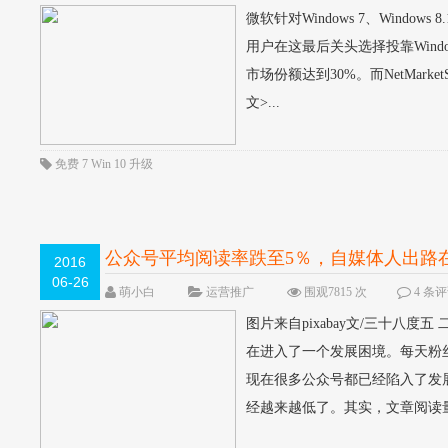
微软针对Windows 7、Wind
用户在这最后关头选择投靠Window
市场份额达到30%。而NetMarke
文>...
免费
7
Win
10
升级
公众号平均阅读率跌至5％，自媒体人出路
2016
06-26
萌小白
运营推广
围观7815 次
4 条
图片来自pixabay文/三十
在进入了一个发展困境。每天粉
现在很多公众号都已经陷入了发
经越来越低了。其实，文章阅读量越