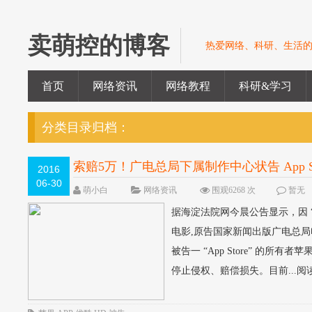
卖萌控的博客
热爱网络、科研、生活
首页
网络资讯
网络教程
科研&学习
分类目录归档：
索赔5万！广电总局下属制作中心状告 App St
2016
06-30
萌小白
网络资讯
围观6268 次
暂无
据海淀法院网今晨公告显示，因 “App
电影,原告国家新闻出版广电总
被告一 “App Store” 的所有
停止侵权、赔偿损失。目前...阅读