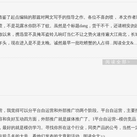
题借鉴了起点编辑的那篇对网文写手的指导之作。各位不喜勿喷， 本文作者
，不是花露水你防不了蚊。虽然是个标题dang，货干不干，还请稍安勿
开放以来，携迅雷不及掩耳盗铃儿响叮当仁不让之势火速传遍大江南北，长
头，现在进入是不是太晚。诚然最早一批吃螃蟹的人占得...阅读全文&..
阅 读 全 部 >
营，我觉得可以分平台自运营和外部推广功两个阶段。平台自运营，主要
容和良好互动四方面，外部推广就是媒体推广了。1平台自运营--模仿竞品
，最好的就是模仿学习。寻找你所在这个行业，同类产品的公号，当然一
几名的大号。看他们发布的文章和活动...阅读全文>>...