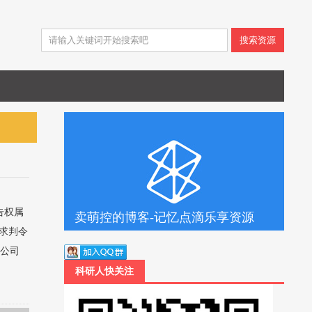
搜索资源
原告权属
卖萌控的博客-记忆点滴乐享资源
求判令
限公司
科研人快关注