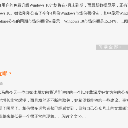
ows 8.1用户的免费升级Windows 10计划将在7月末到期，而最新数据显示，正
s 10。微软刚刚公布了今年4月份Windows市场份额报告，其中显示Window
tShare公布的同期市场份额报告显示，Windows 10市场份额是15.34%。...
阅 读 全 部 >
在哪？
评论
八度五 二马菌今天一位自媒体朋友向我诉苦说她的一个以转载深度好文为主的公
丝增长非常缓慢，而且粉丝还不断的取关，她希望我能够给一些建议。事
展了困局了。相信很多运营者都已经感觉到，目前自己公众号上的文章阅
来越低是一个很正常的现象。...阅读全文>>...