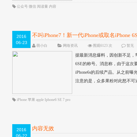
公众号
微信
阅读量
内容
不叫iPhone7！新一代iPhone或取名iPhone 6
2016
06-23
萌小白
网络资讯
围观6123 次
暂无
据最新消息爆料，因创新不足，苹果9
6SE的称号。消息称，由于这次
iPhone6s的后续产品。从之前
注意的是，众多果粉对此怒不可遏..
iPhone
苹果
apple
Iphone6
SE
7
pro
内容无效
2016
06-22