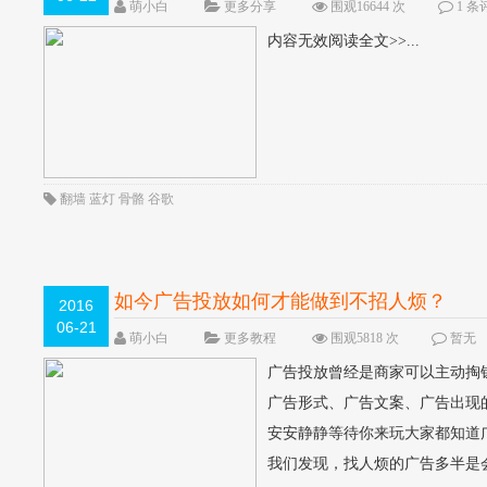
萌小白
更多分享
围观16644 次
1 条
内容无效阅读全文>>...
翻墙
蓝灯
骨骼
谷歌
如今广告投放如何才能做到不招人烦？
2016
06-21
萌小白
更多教程
围观5818 次
暂无
广告投放曾经是商家可以主动掏
广告形式、广告文案、广告出现
安安静静等待你来玩大家都知道
我们发现，找人烦的广告多半是会有