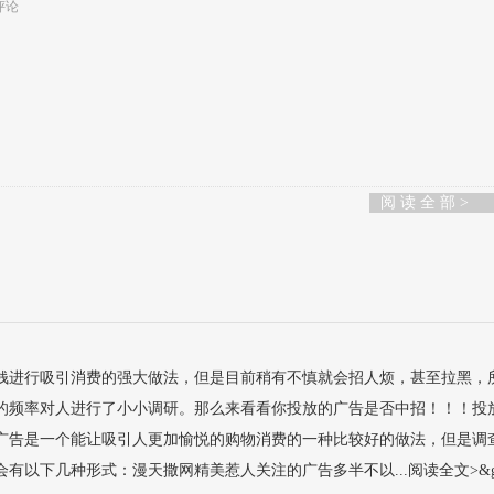
评论
阅 读 全 部 >
钱进行吸引消费的强大做法，但是目前稍有不慎就会招人烦，甚至拉黑，
的频率对人进行了小小调研。那么来看看你投放的广告是否中招！！！投
广告是一个能让吸引人更加愉悦的购物消费的一种比较好的做法，但是调
以下几种形式：漫天撒网精美惹人关注的广告多半不以...阅读全文>&g.