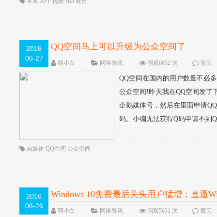
苹果
APP
优酷
HD
被告
QQ空间马上可以升级为公众空间了
2016
06-27
萌小白
网络资讯
围观6052 次
暂无
QQ空间在国内的用户数量不必
公众空间!昨天我在QQ空间发
企鹅媒体号，然后在里面申请Q
码。小编无法获得Q码申请不到Q
自媒体
QQ空间
公众空间
Windows 10免费最后关头用户猛增：直逼Win
2016
06-26
萌小白
网络资讯
围观5631 次
暂无