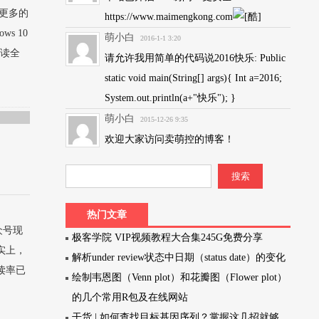
有更多的
https://www.maimengkong.com
s 10
萌小白
2016-1-1 3:20
阅读全
请允许我用简单的代码说2016快乐: Public
static void main(String[] args){ Int a=2016;
System.out.println(a+"快乐"); }
萌小白
2015-12-26 9:35
欢迎大家访问卖萌控的博客！
热门文章
众号现
极客学院 VIP视频教程大合集245G免费分享
实上，
解析under review状态中日期（status date）的变化
读率已
绘制韦恩图（Venn plot）和花瓣图（Flower plot）
的几个常用R包及在线网站
干货 | 如何查找目标基因序列？掌握这几招就够